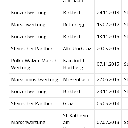
a. d. Raab
Konzertwertung
Birkfeld
24.11.2018
S
Marschwertung
Rettenegg
15.07.2017
S
Konzertwertung
Birkfeld
13.11.2016
S
Steirischer Panther
Alte Uni Graz
20.05.2016
Polka-Walzer-Marsch
Kaindorf b.
07.11.2015
S
Wertung
Hartberg
Marschmusikwertung
Miesenbach
27.06.2015
S
Konzertwertung
Birkfeld
23.11.2014
S
Steirischer Panther
Graz
05.05.2014
St. Kathrein
Marschwertung
am
07.07.2013
S