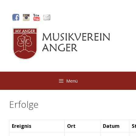
Zum
Inhalt
springen
Menü
Erfolge
Ereignis
Ort
Datum
S