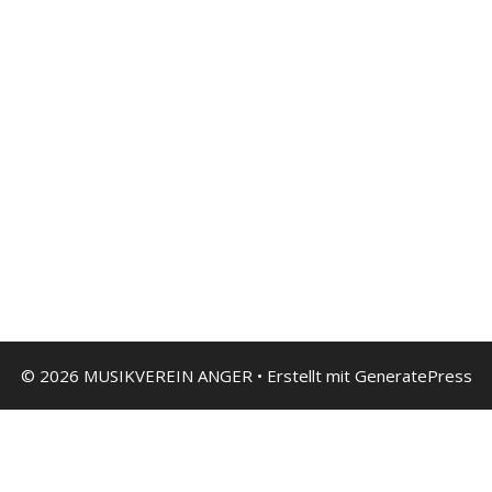
© 2026 MUSIKVEREIN ANGER
• Erstellt mit
GeneratePress